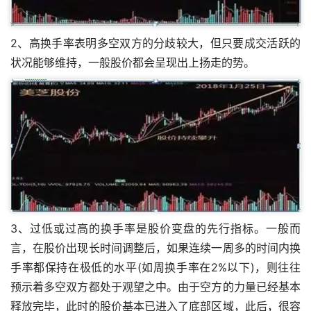
2、高换手率表明多空双方的分歧较大，但只要成交活跃的
状况能够维持，一般股价都会呈现出上扬走的势。
3、过低或过高的换手率是股价变盘的先行指标。一般而
言，在股价出现长时间调整后，如果连续一周多的时间内换
手率都保持在极低的水平(如周换手率在2%以下)，则往往
预示着多空双方都处于观望之中。由于空方的力量已经基本
释放完毕，此时的股价基本已进入了底部区域，此后，很容