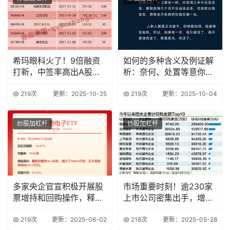
希玛眼科火了！9倍融资
如何的多种含义及例证解
打新，中签率高出A股
析：奈何、处置等意你知
257倍？
道吗？
219次
更新：2025-10-25
219次
更新：2025-10-04
炒股加杠杆
炒股加杠杆
多家央企官宣积极开展股
市场重要时刻！逾230家
票增持和回购操作，释放
上市公司密集出手，增持
积极信号
回购潮再起
219次
更新：2025-06-02
218次
更新：2025-05-28