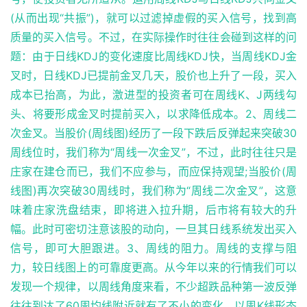
(从而出现“共振”)，就可以过滤掉虚假的买入信号，找到高
质量的买入信号。不过，在实际操作时往往会碰到这样的问
题：由于日线KDJ的变化速度比周线KDJ快，当周线KDJ金
叉时，日线KDJ已提前金叉几天，股价也上升了一段，买入
成本已抬高，为此，激进型的投资者可在周线K、J两线勾
头、将要形成金叉时提前买入，以求降低成本。2、周线二
次金叉。当股价(周线图)经历了一段下跌后反弹起来突破30
周线位时，我们称为“周线一次金叉”，不过，此时往往只是
庄家在建仓而已，我们不应参与，而应保持观望;当股价(周
线图)再次突破30周线时，我们称为“周线二次金叉”，这意
味着庄家洗盘结束，即将进入拉升期，后市将有较大的升
幅。此时可密切注意该股的动向，一旦其日线系统发出买入
信号，即可大胆跟进。3、周线的阻力。周线的支撑与阻
力，较日线图上的可靠度更高。从今年以来的行情我们可以
发现一个规律，以周线角度来看，不少超跌品种第一波反弹
往往到达了60周均线附近就有了不小的变化。以周K线形态