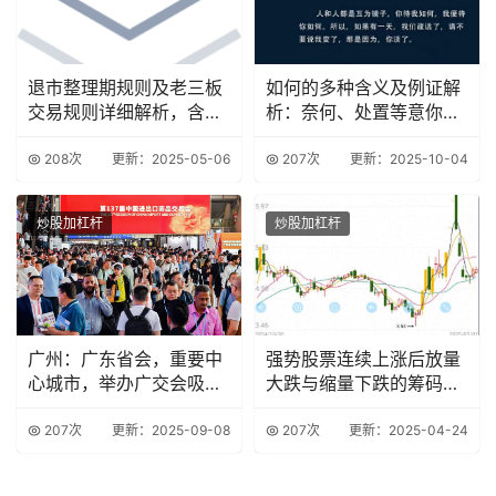
退市整理期规则及老三板
如何的多种含义及例证解
交易规则详细解析，含委
析：奈何、处置等意你知
托时间与次数规定
道吗？
208次
更新：2025-05-06
207次
更新：2025-10-04
炒股加杠杆
炒股加杠杆
广州：广东省会，重要中
强势股票连续上涨后放量
心城市，举办广交会吸引
大跌与缩量下跌的筹码结
大量客商
构分析及选股策略
207次
更新：2025-09-08
207次
更新：2025-04-24