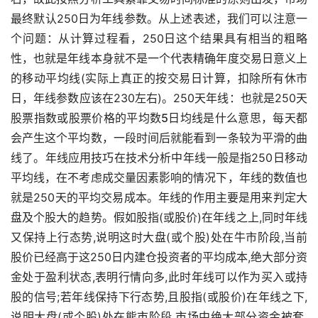
最终默认250日为年线参数。从上述表述，我们可以注意一
个问题：从计算过程看，250日这个结果具有相当的粗略
性，也就是年线本身就不是一个代表精确年度交易日意义上
的移动平均线(实际上真正的按交易日计算，扣除所有休市
日，年线参数应该在230左右)。250天年线：也就是250天
股票指数或股票价格的平均数
5日均线是什么意思
，每天都
会产生这个平均数，一段时间后就能看到一条较为平滑的曲
线了。年线应用技巧在技术分析中年线一般是指250日移动
平均线，在不考虑成交量因素影响的情况下，年线的数值也
就是250天的平均交易成本。年线的作用主要是用来判定大
盘及个股大的趋势。假如股指(或股价)在年线之上,同时年线
又保持上行态势,说明这时大盘(或个股)处在牛市阶段,当前
股价已经高于这250日内建仓投资者的平均成本,绝大部分资
金处于盈利状态,表明行情向多,此时年线可以作为买入或持
股的信号;若年线保持下行态势,且股指(或股价)在年线之下,
说明大盘(或个股)处在熊市阶段,市场中绝大部分资金被套,