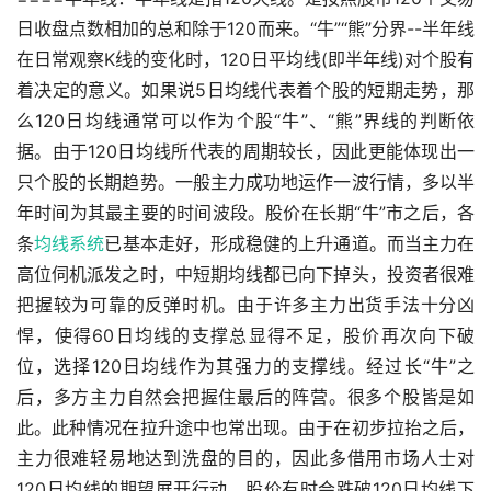
日收盘点数相加的总和除于120而来。“牛”“熊”分界--半年线
在日常观察K线的变化时，120日平均线(即半年线)对个股有
着决定的意义。如果说5日均线代表着个股的短期走势，那
么120日均线通常可以作为个股“牛”、“熊”界线的判断依
据。由于120日均线所代表的周期较长，因此更能体现出一
只个股的长期趋势。一般主力成功地运作一波行情，多以半
年时间为其最主要的时间波段。股价在长期“牛”市之后，各
条
均线系统
已基本走好，形成稳健的上升通道。而当主力在
高位伺机派发之时，中短期均线都已向下掉头，投资者很难
把握较为可靠的反弹时机。由于许多主力出货手法十分凶
悍，使得60日均线的支撑总显得不足，股价再次向下破
位，选择120日均线作为其强力的支撑线。经过长“牛”之
后，多方主力自然会把握住最后的阵营。很多个股皆是如
此。此种情况在拉升途中也常出现。由于在初步拉抬之后，
主力很难轻易地达到洗盘的目的，因此多借用市场人士对
120日均线的期望展开行动。股价有时会跌破120日均线下