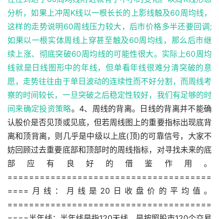
分析，如果上冲周K线以一根长长的上影线触及60周均线，
这样的走势说明60周线压力较大，后市价格多半还要回调;
如果以一根实体周线上穿甚至触及60周均线，那么后市继
续上涨、彻底突破60周均线的可能性很大。实际上60周均
线就是日线图形中的年线，但单看年线很难分清突破的意
愿，走势往往由于单日波动的连续性而不好分割，而周线考
察的时间较长，一旦突破之后稳定性较好，我们有足够的时
间来确定
投资策略
。4、周线的背离。日线的背离并不能确
认股价是否见顶或见底，但若周线图上的重要指标出现底背
离和顶背离，则几乎是中级以上底(顶)的可靠信号，大家不
妨回顾过去重要底部和顶部时的周线指标，对寻找未来的底
部应有良好的借鉴作用。
======================================
====月线：月线是20日收盘价的平均值。
======================================
====半年线：半年线是指120天线。是按照股市120个交易