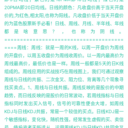
20PMA即20日均线。日线的颜色：凡收盘价高于当天开盘
价的,为红色,相太阳,也称为阳线。凡收盘价低于当天开盘价
的为蓝色股票新手必看！日线、周线、月线、半年线、年线
都是啥意思？，也称为阴线。
======================================
====周线：周线：就是一周的K线，以周一开盘价为周线
的开盘价，以周五收盘价为周线收周价。以一周内最高价为
周线最高价，最低价也是一样。周线一般都是5天的日K线
组成的。周线应用的实战技巧在周线图上，我们可通过观察
周线与日线的共振、二次金叉、阻力位、背离等几个现象寻
找买卖点。1、周线与日线共振。周线反映的是股价的中期
趋势，而日线反映的是股价的日常波动，若周线指标与日线
指标同时发出买入信号，信号的可靠性便会大增，如周线
KDJ与日线KDJ共振，常是一个较佳的买点。日线KDJ是一
个敏感指标，变化快，随机性强，经常发生虚假的买、卖信
号，使投资者无所适从。运用周线KDJ与日线KDJ共同金叉