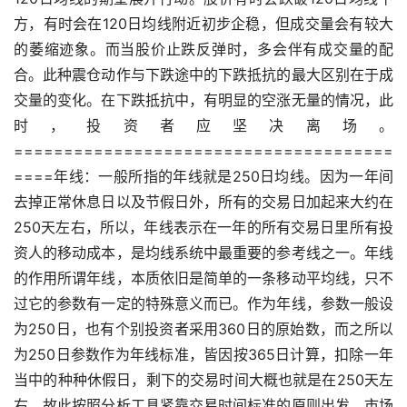
方，有时会在120日均线附近初步企稳，但成交量会有较大
的萎缩迹象。而当股价止跌反弹时，多会伴有成交量的配
合。此种震仓动作与下跌途中的下跌抵抗的最大区别在于成
交量的变化。在下跌抵抗中，有明显的空涨无量的情况，此
时，投资者应坚决离场。
======================================
====年线：一般所指的年线就是250日均线。因为一年间
去掉正常休息日以及节假日外，所有的交易日加起来大约在
250天左右，所以，年线表示在一年的所有交易日里所有投
资人的移动成本，是均线系统中最重要的参考线之一。年线
的作用所谓年线，本质依旧是简单的一条移动平均线，只不
过它的参数有一定的特殊意义而已。作为年线，参数一般设
为250日，也有个别投资者采用360日的原始数，而之所以
为250日参数作为年线标准，皆因按365日计算，扣除一年
当中的种种休假日，剩下的交易时间大概也就是在250天左
右，故此按照分析工具紧靠交易时间标准的原则出发，市场