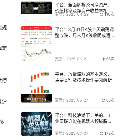
平台：全面解析公司净资产、
价值比率及净资产收益率相关
更新：2025-04-29
110次
要点
卖规
平台：3月31日A股全天震荡调
整收跌，月末月K线收阴成遗
憾
规定
更新：2025-06-21
65次
平台：放量滞涨的基本定义、
主要类别及技术操作要领解析
供便
更新：2025-05-27
65次
过沪
平台：科技浪潮下，美的、工
业富联谁能在机器人领域脱颖
多
而出？
更新：2025-07-07
178次