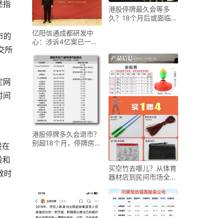
述指
港股停牌最久会等多
久？18个月后或面临强
制除牌
亿阳信通成都研发中
市的
心：涉诉4亿案已一审
交所
判决，将上诉至最高院
定网
时间
港股停牌多久会退市？
别超18个月，停牌房企
股在
冲刺复牌倒计时
股和
买空竹去哪儿？从体育
效时
器材店到民间市场全攻
略