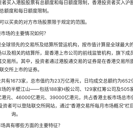
资者买入港股股票有总额度和每日额度限制，香港投资者买入沪
总额度和每日额度限制。
可以买卖的对方市场股票限于规定的范围。
港市场的主要情况如何？
是全球领先的交易所及结算所营运机构，按市值计算是全球最大
场以及相关的结算所，是香港上市公司的前线监管机构，旗下成
属交易所。其中，投资者通过港股通交易的证券是在香港交易所
联交所上市的证券。
共有1673家，总市值约为23万亿港元，日均成交总额约为652
场的半壁江山——包括188家H股公司、129家红筹公司及505
港元、46000亿港元、39000亿港元，共占香港主板市场总市
投资者可以登陆联交所网站，通过“香港交易所每月市场概况”栏
询。
市场具有哪些方面的主要特征？