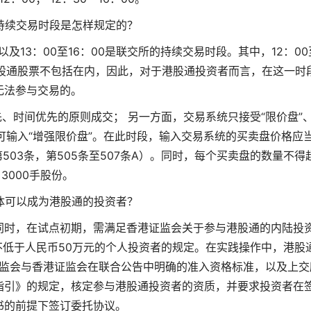
所持续交易时段是怎样规定的？
00以及13：00至16：00是联交所的持续交易时段。其中，12：00
港股通股票不包括在内，因此，对于港股通投资者而言，在这一时
无法参与交易的。
、时间优先的原则成交； 另一方面，交易系统只接受“限价盘”、
仅可输入“增强限价盘”。在此时段，输入交易系统的买卖盘价格应
03条，第505条至507条A）。同时，每个买卖盘的数量不得
3000手股份。
主体可以成为港股通的投资者？
同时，在试点初期，需满足香港证监会关于参与港股通的内陆投
低于人民币50万元的个人投资者的规定。在实践操作中，港股
监会与香港证监会在联合公告中明确的准入资格标准，以及上交
指引》的规定，核定参与港股通投资者的资质，并要求投资者在
书的前提下签订委托协议。