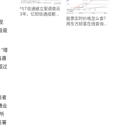
*ST信通被立案调查近
3年，亿阳信通成都研
股票实时价格怎么查？
发中心还好吗？
至
用东方财富在线查询股
价的方法
段是
“增
当遵
超过
资者
通业
所
签署