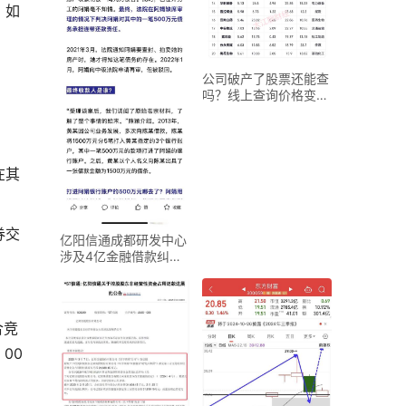
，如
公司破产了股票还能查
吗？线上查询价格变动
与处理指南
在其
券交
亿阳信通成都研发中心
涉及4亿金融借款纠纷
案发回重审，对利润影
合竞
00
：