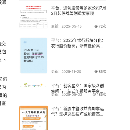
股通
平台：通葡股份等多家公司7月
2日起停牌筹划重要事项
更新：2025-05-15
72次
平台：2025年银行板块分化：
的交
农行股价新高，浙商低价高
员包
息，能否复制
旗下
更新：2025-11-20
85次
亿港
平台：创客星空：国家级众创
家内
空间与一站式创投服务平台，
更新：2025-05-02
185次
值的
助力创客对接资
目查
平台：新股中签收益高却靠运
气？掌握这些技巧或能提高中
签率