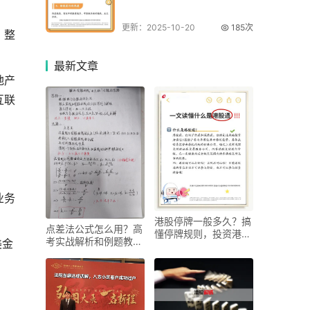
更新：2025-10-20
185次
，整
最新
文章
地产
互联
业务
港股停牌一般多久？搞
点差法公式怎么用？高
懂停牌规则，投资港股
考实战解析和例题教你
美金
通更稳妥
攻克调和点列