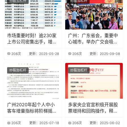
炒股加杠杆
炒股加杠杆
市场重要时刻！逾230家
广州：广东省会，重要中
上市公司密集出手，增持
心城市，举办广交会吸引
回购潮再起
大量客商
208次
更新：2025-05-28
206次
更新：2025-09-08
炒股加杠杆
炒股加杠杆
广州2020年起个人中小
多家央企官宣积极开展股
客车增量指标将阶梯摇
票增持和回购操作，释放
号，中签率关联累
积极信号
206次
更新：2025-07-18
206次
更新：2025-06-02