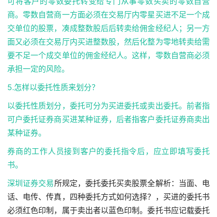
可将客户的零数委托转变给专门从事零数买卖的零数自营
商。零数自营商一方面必须在交易厅内零星买进不足一个成
交单位的股票，凑成整数股后后转卖给佣金经纪人；另一方
面又必须在交易厅内买进整数股，然后化整为零地转卖给需
要不足一个成交单位的佣金经纪人。这样，零数自营商必须
承担一定的风险。
5.怎样以委托性质来划分？
以委托性质划分，委托可分为买进委托或卖出委托。前者指
可户委托证券商买进某种证券，后者指客户委托证券商卖出
某种证券。
券商的工作人员接到客户的委托指令后，应立即填写委托
书。
深圳
证券交易
所规定，委托委托买卖股票全解析：当面、电
话、电传、传真，四种委托方式如何选择？，买进的委托书
必须红色印制，属于卖出者以蓝色印制。委托书应记载委托